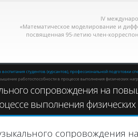
IV междунар
«Математическое моделирование и дифф
посвященная 95-летию член-корреспонд
 воспитания студентов (курсантов), профессиональной подготовки сп
вышение работоспособности в процессе выполнения физических нагр
льного сопровождения на пов
оцессе выполнения физических 
зыкального сопровождения н