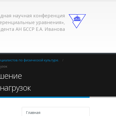
одная научная конференция
еренциальные уравнения»,
ента АН БССР Е.А. Иванова
ециалистов по физической культуре.
узок
ышение
нагрузок
а
Главная