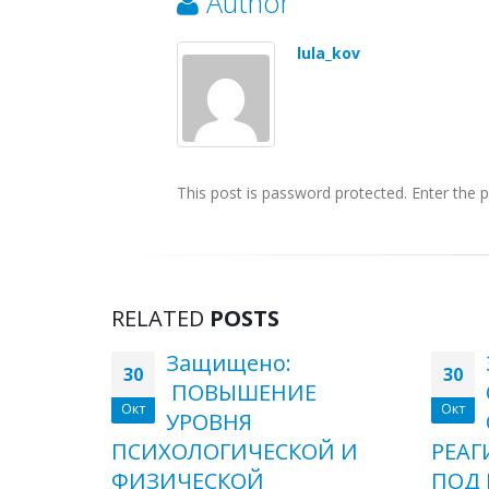
Author
lula_kov
This post is password protected. Enter the
RELATED
POSTS
Защищено:
30
30
ПОВЫШЕНИЕ
Окт
Окт
УРОВНЯ
НОМ
ПСИХОЛОГИЧЕСКОЙ И
РЕАГ
Й
ФИЗИЧЕСКОЙ
ПОД