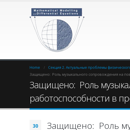
Home
Секция 2. Актуальные проблемы физического
Защищено: Pоль музыкального сопровождения на по
Защищено: Pоль музыка
работоспособности в пр
Защищено: Pоль му
30